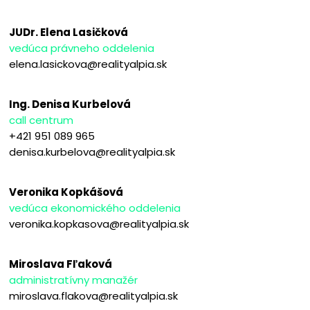
JUDr. Elena Lasičková
vedúca právneho oddelenia
elena.lasickova@realityalpia.sk
Ing. Denisa Kurbelová
call centrum
+421 951 089 965
denisa.kurbelova@realityalpia.sk
Veronika Kopkášová
vedúca ekonomického oddelenia
veronika.kopkasova@realityalpia.sk
Miroslava Fľaková
administratívny manažér
miroslava.flakova@realityalpia.sk