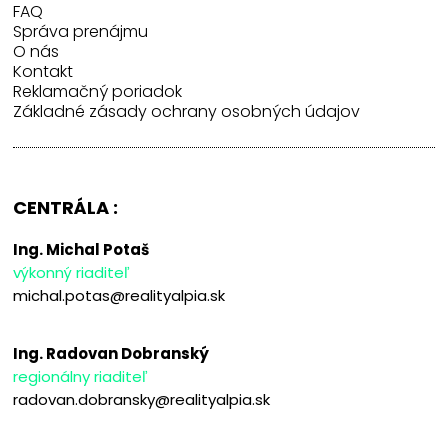
FAQ
Správa prenájmu
O nás
Kontakt
Reklamačný poriadok
Základné zásady ochrany osobných údajov
CENTRÁLA :
Ing. Michal Potaš
výkonný riaditeľ
michal.potas@realityalpia.sk
Ing. Radovan Dobranský
regionálny riaditeľ
radovan.dobransky@realityalpia.sk