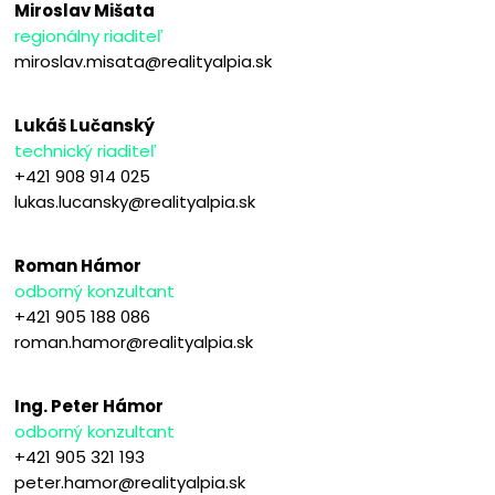
Miroslav Mišata
regionálny riaditeľ
miroslav.misata@realityalpia.sk
Lukáš Lučanský
technický riaditeľ
+421 908 914 025
lukas.lucansky@realityalpia.sk
Roman Hámor
odborný konzultant
+421 905 188 086
roman.hamor@realityalpia.sk
Ing. Peter Hámor
odborný konzultant
+421 905 321 193
peter.hamor@realityalpia.sk