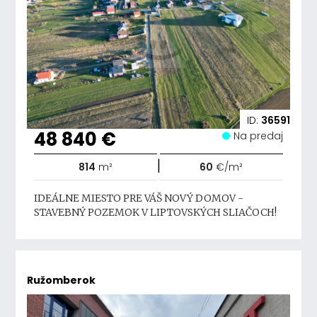
ID:
36591
48 840 €
Na predaj
|
814
m²
60
€/m²
IDEÁLNE MIESTO PRE VÁŠ NOVÝ DOMOV -
STAVEBNÝ POZEMOK V LIPTOVSKÝCH SLIAČOCH!
Ružomberok