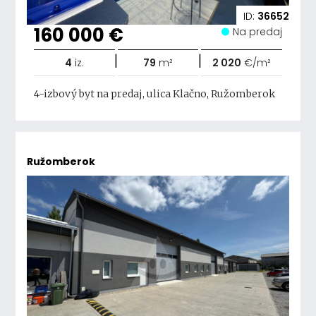
ID:
36652
160 000 €
Na predaj
|
|
4
iz.
79
m²
2 020
€/m²
4-izbový byt na predaj, ulica Klačno, Ružomberok
Ružomberok