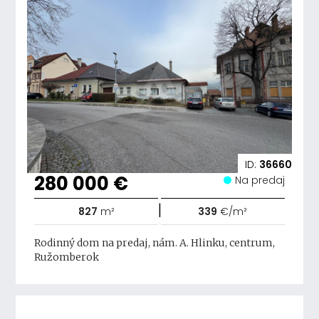
ID:
36660
280 000 €
Na predaj
|
827
m²
339
€/m²
Rodinný dom na predaj, nám. A. Hlinku, centrum,
Ružomberok