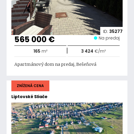
ID:
35277
565 000 €
Na predaj
|
165
m²
3 424
€/m²
Apartmánový dom na predaj, Bešeňová
ZNÍŽENÁ CENA
Liptovské Sliače