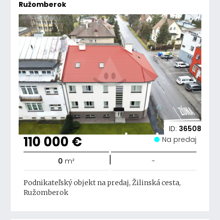
Ružomberok
ID:
36508
110 000 €
Na predaj
|
0
m²
-
Podnikateľský objekt na predaj, Žilinská cesta,
Ružomberok