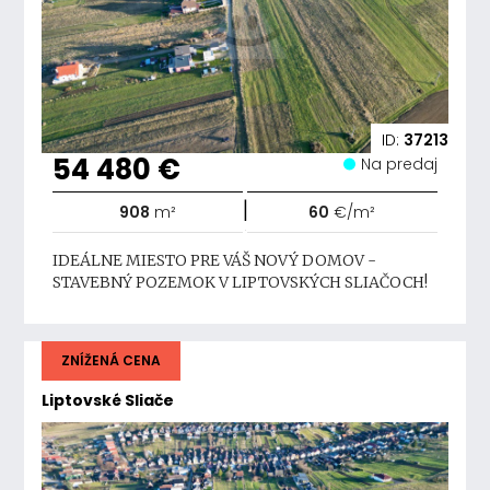
ID:
37213
54 480 €
Na predaj
|
908
m²
60
€/m²
IDEÁLNE MIESTO PRE VÁŠ NOVÝ DOMOV -
STAVEBNÝ POZEMOK V LIPTOVSKÝCH SLIAČOCH!
ZNÍŽENÁ CENA
Liptovské Sliače