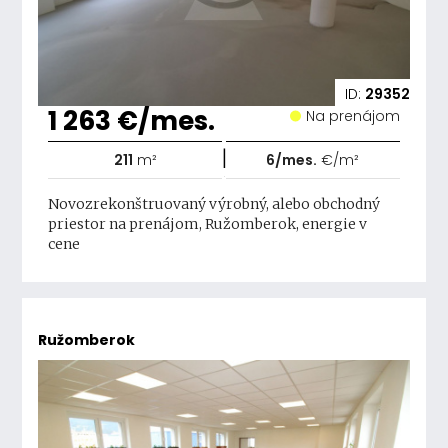
ID:
29352
1 263 €/mes.
Na prenájom
|
211
m²
6/mes.
€/m²
Novozrekonštruovaný výrobný, alebo obchodný
priestor na prenájom, Ružomberok, energie v
cene
Ružomberok