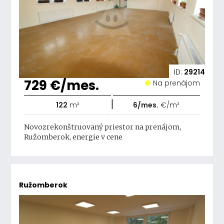
ID:
29214
729 €/mes.
Na prenájom
|
122
m²
6/mes.
€/m²
Novozrekonštruovaný priestor na prenájom,
Ružomberok, energie v cene
Ružomberok