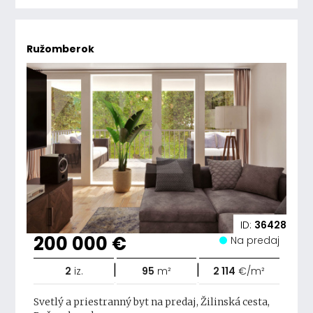
Ružomberok
ID:
36428
200 000 €
Na predaj
|
|
2
iz.
95
m²
2 114
€/m²
Svetlý a priestranný byt na predaj, Žilinská cesta,