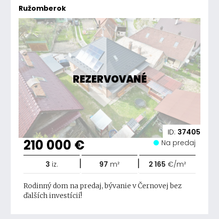
Ružomberok
REZERVOVANÉ
ID:
37405
210 000 €
Na predaj
|
|
3
iz.
97
m²
2 165
€/m²
Rodinný dom na predaj, bývanie v Černovej bez
ďalších investícií!