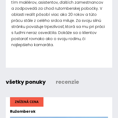
tím maklérov, asistentov, ďalších zamestnancov
a zodpovedá za chod ružomberskej pobočky. V
oblasti realít pôsobí viac ako 20 rokov a túto
prácu stále z celého srdca miluje. Za svoju silnú
stránku považuje trpezlivosť, ktorá sa mu pri práci
s ľuďmi neraz osvedčila. Dokáže sa o klientov
postarať rovnako ako o svoju rodinu, či
najlepšieho kamaráta.
všetky ponuky
recenzie
ZNÍŽENÁ CENA
Ružomberok