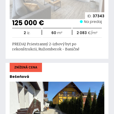
ID:
37343
125 000 €
Na predaj
|
|
2
iz.
60
m²
2 083
€/m²
PREDAJ: Priestranný 2-izbový byt po
rekonštrukcii, Ružomberok - Baničné
ZNÍŽENÁ CENA
Bešeňová