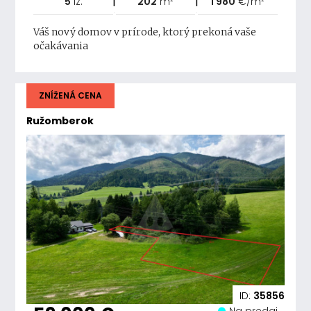
5
iz.
202
m²
1 980
€/m²
Váš nový domov v prírode, ktorý prekoná vaše
očakávania
ZNÍŽENÁ CENA
Ružomberok
ID:
35856