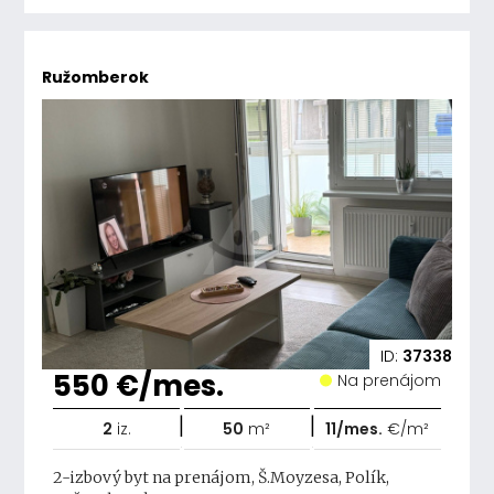
Ružomberok
ID:
37338
550 €/mes.
Na prenájom
|
|
2
iz.
50
m²
11/mes.
€/m²
2-izbový byt na prenájom, Š.Moyzesa, Polík,