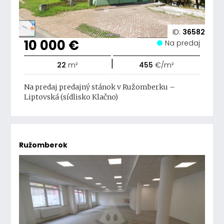
ID:
36582
10 000 €
Na predaj
|
22
m²
455
€/m²
Na predaj predajný stánok v Ružomberku –
Liptovská (sídlisko Klačno)
Ružomberok