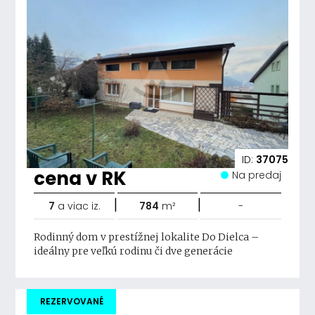
ID:
37075
cena v RK
Na predaj
|
|
7
a viac iz.
784
m²
-
Rodinný dom v prestížnej lokalite Do Dielca –
ideálny pre veľkú rodinu či dve generácie
REZERVOVANÉ