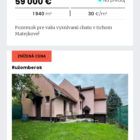
59 000 €
Na predaj
|
1 940
m²
30
€/m²
Pozemok pre vašu vysnívanú chatu v tichom
Matejkove!
ZNÍŽENÁ CENA
Ružomberok