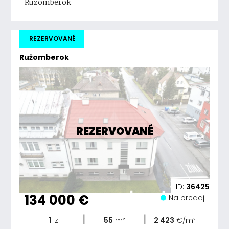
Ružomberok
REZERVOVANÉ
Ružomberok
REZERVOVANÉ
ID:
36425
134 000 €
Na predaj
|
|
1
iz.
55
m²
2 423
€/m²