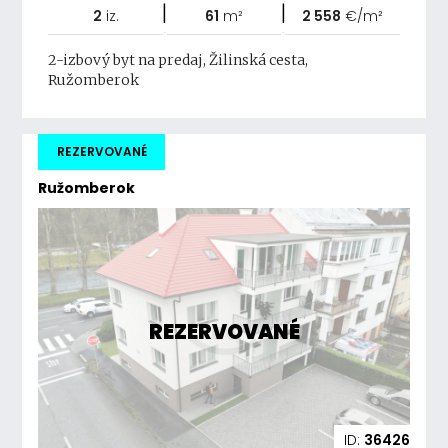
|
|
2
iz.
61
m²
2 558
€/m²
2-izbový byt na predaj, Žilinská cesta,
Ružomberok
REZERVOVANÉ
Ružomberok
REZERVOVANÉ
ID:
36426