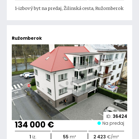
1-izbový byt na predaj, Žilinská cesta, Ružomberok
Ružomberok
ID:
36424
134 000 €
Na predaj
|
|
1
iz.
55
m²
2 423
€/m²