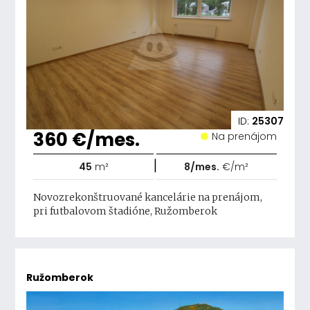
ID:
25307
360 €/mes.
Na prenájom
|
45
m²
8/mes.
€/m²
Novozrekonštruované kancelárie na prenájom,
pri futbalovom štadióne, Ružomberok
Ružomberok