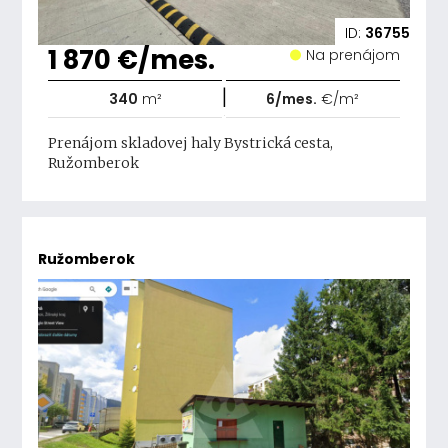
ID:
36755
1 870 €/mes.
Na prenájom
|
340
m²
6/mes.
€/m²
Prenájom skladovej haly Bystrická cesta,
Ružomberok
Ružomberok