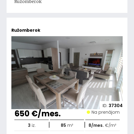
Ružomberok
Ružomberok
ID:
37304
650 €/mes.
Na prenájom
|
|
3
iz.
85
m²
8/mes.
€/m²