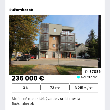
Ružomberok
ID:
37089
236 000 €
Na predaj
|
|
3
iz.
73
m²
3 215
€/m²
Moderné mestské bývanie v srdci mesta
Ružomberok