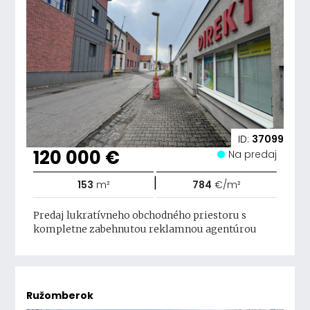
ID:
37099
120 000 €
Na predaj
|
153
m²
784
€/m²
Predaj lukratívneho obchodného priestoru s
kompletne zabehnutou reklamnou agentúrou
Ružomberok