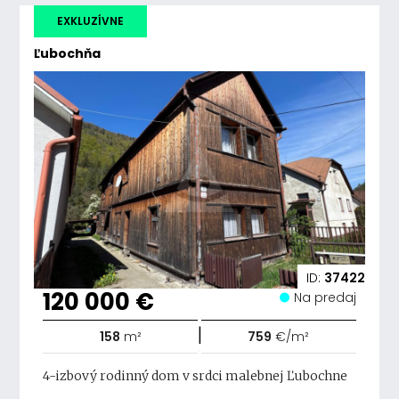
EXKLUZÍVNE
Ľubochňa
ID:
37422
120 000 €
Na predaj
|
158
m²
759
€/m²
4-izbový rodinný dom v srdci malebnej Ľubochne