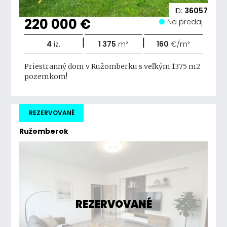
ID:
36057
220 000 €
Na predaj
|
|
4
iz.
1 375
m²
160
€/m²
Priestranný dom v Ružomberku s veľkým 1375 m2
pozemkom!
REZERVOVANÉ
Ružomberok
REZERVOVANÉ