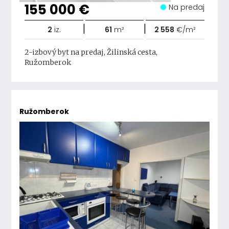
155 000 €
Na predaj
|
|
2
iz.
61
m²
2 558
€/m²
2-izbový byt na predaj, Žilinská cesta,
Ružomberok
Ružomberok