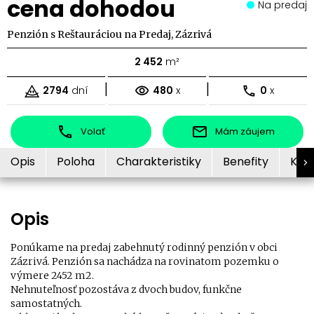
cena dohodou
Na predaj
Penzión s Reštauráciou na Predaj, Zázrivá
2 452
m²
|
|
2794
dní
480
x
0
x
Volať
Mám záujem
Opis
Poloha
Charakteristiky
Benefity
Kon
Opis
Ponúkame na predaj
zabehnutý rodinný penzión
v obci
Zázrivá. Penzión sa nachádza na rovinatom pozemku o
výmere 2452 m2.
Nehnuteľnosť pozostáva z dvoch budov, funkčne
samostatných.