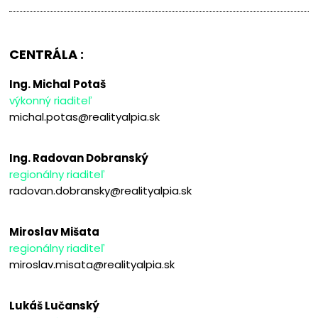
CENTRÁLA :
Ing. Michal Potaš
výkonný riaditeľ
michal.potas@realityalpia.sk
Ing. Radovan Dobranský
regionálny riaditeľ
radovan.dobransky@realityalpia.sk
Miroslav Mišata
regionálny riaditeľ
miroslav.misata@realityalpia.sk
Lukáš Lučanský