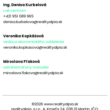
Ing. Denisa Kurbelová
call centrum
+421 951 089 965
denisa.kurbelova@realityalpia.sk
Veronika Kopkášová
vedúca ekonomického oddelenia
veronika.kopkasova@realityalpia.sk
Miroslava Fľaková
administratívny manažér
miroslava.flakova@realityalpia.sk
©2026 www.realityalpia.sk
realityalpia, s.r.o., A. Kmeťa 24, 036 01 Martin, IČO: