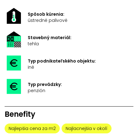
Spôsob kúrenia:
ústredné palivové
Stavebný materiál:
tehla
Typ podnikateľského objektu:
iné
Typ prevádzky:
penzión
Benefity
Najlepšia cena za m2
Najlacnejšia v okolí