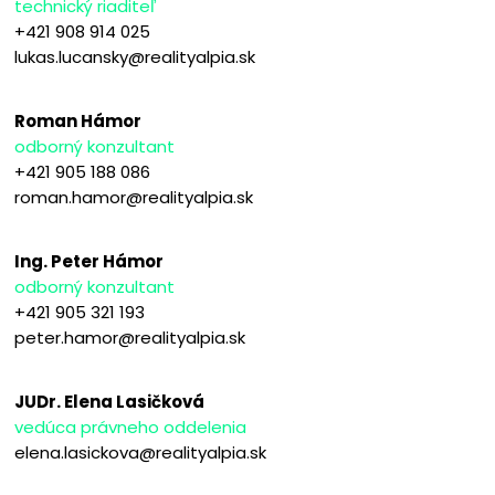
technický riaditeľ
+421 908 914 025
lukas.lucansky@realityalpia.sk
Roman Hámor
odborný konzultant
+421 905 188 086
roman.hamor@realityalpia.sk
Ing. Peter Hámor
odborný konzultant
+421 905 321 193
peter.hamor@realityalpia.sk
JUDr. Elena Lasičková
vedúca právneho oddelenia
elena.lasickova@realityalpia.sk