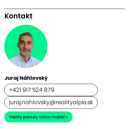
Kontakt
Juraj Náhlovský
+421 917 524 879
juraj.nahlovsky@realityalpia.sk
Všetky ponuky tohto makléra