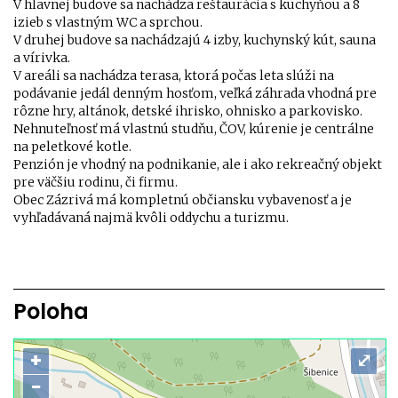
V hlavnej budove sa nachádza reštaurácia s kuchyňou a 8
izieb s vlastným WC a sprchou.
V druhej budove sa nachádzajú 4 izby, kuchynský kút, sauna
a vírivka.
V areáli sa nachádza terasa, ktorá počas leta slúži na
podávanie jedál denným hosťom, veľká záhrada vhodná pre
rôzne hry, altánok, detské ihrisko, ohnisko a parkovisko.
Nehnuteľnosť má vlastnú studňu, ČOV, kúrenie je centrálne
na peletkové kotle.
Penzión je vhodný na podnikanie, ale i ako rekreačný objekt
pre väčšiu rodinu, či firmu.
Obec Zázrivá má kompletnú občiansku vybavenosť a je
vyhľadávaná najmä kvôli oddychu a turizmu.
Poloha
+
⤢
−