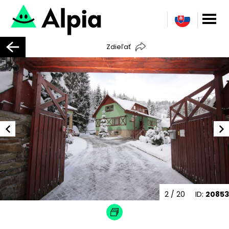
Zdieľať
2
/ 20
ID:
20853