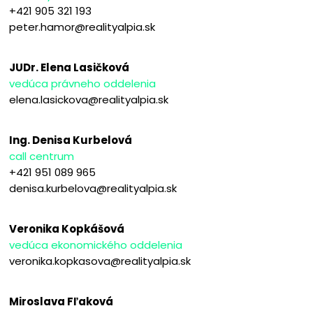
+421 905 321 193
peter.hamor@realityalpia.sk
JUDr. Elena Lasičková
vedúca právneho oddelenia
elena.lasickova@realityalpia.sk
Ing. Denisa Kurbelová
call centrum
+421 951 089 965
denisa.kurbelova@realityalpia.sk
Veronika Kopkášová
vedúca ekonomického oddelenia
veronika.kopkasova@realityalpia.sk
Miroslava Fľaková