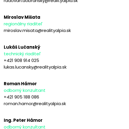
radovan.dobransky@realityalpia.sk
Miroslav Mišata
regionálny riaditeľ
miroslav.misata@realityalpia.sk
Lukáš Lučanský
technický riaditeľ
+421 908 914 025
lukas.lucansky@realityalpia.sk
Roman Hámor
odborný konzultant
+421 905 188 086
roman.hamor@realityalpia.sk
Ing. Peter Hámor
odborný konzultant