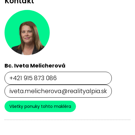
Kontakt
Bc. Iveta Melicherová
+421 915 873 086
iveta.melicherova@realityalpia.sk
Všetky ponuky tohto makléra