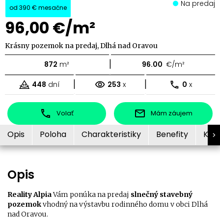
Na predaj
od
390 €
mesačne
96,00 €/m²
Krásny pozemok na predaj, Dlhá nad Oravou
|
872
m²
96.00
€/m²
|
|
448
dní
253
x
0
x
Volať
Mám záujem
Opis
Poloha
Charakteristiky
Benefity
Kon
Opis
Reality Alpia
Vám ponúka na predaj
slnečný stavebný
pozemok
vhodný na výstavbu rodinného domu v obci Dlhá
nad Oravou.