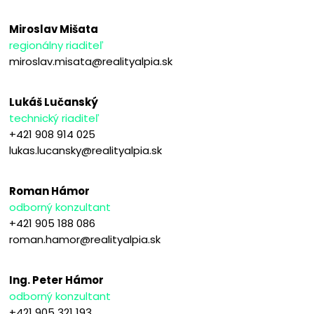
Miroslav Mišata
regionálny riaditeľ
miroslav.misata@realityalpia.sk
Lukáš Lučanský
technický riaditeľ
+421 908 914 025
lukas.lucansky@realityalpia.sk
Roman Hámor
odborný konzultant
+421 905 188 086
roman.hamor@realityalpia.sk
Ing. Peter Hámor
odborný konzultant
+421 905 321 193