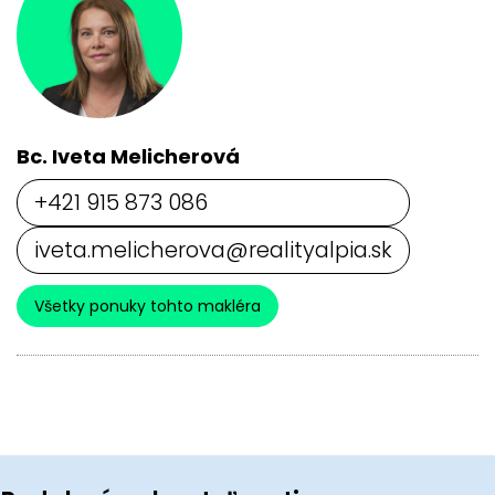
Bc. Iveta Melicherová
+421 915 873 086
iveta.melicherova@realityalpia.sk
Všetky ponuky tohto makléra