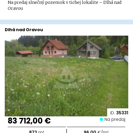
Na predaj slnečný pozemok v tichej lokalite – Dlhá nad
Oravou
Dlhá nad Oravou
ID:
35331
83 712,00 €
Na predaj
|
872
m²
96,00
€/m²