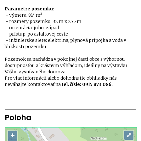
Parametre pozemku:
- výmera: 814 m²
- rozmery pozemku: 32 m x 25,5 m
- orientácia: juho-západ
- prístup: po asfaltovej ceste
- inžinierske siete: elektrina, plynová prípojka a voda v
blízkosti pozemku
Pozemok sa nachádza v pokojnej časti obce s výbornou
dostupnosťou a krásnym výhľadom, ideálny na výstavbu
Vášho vysnívaného domova.
Pre viac informácií alebo dohodnutie obhliadky nás
neváhajte kontaktovať na
tel. čísle: 0915 873 086.
Poloha
+
⤢