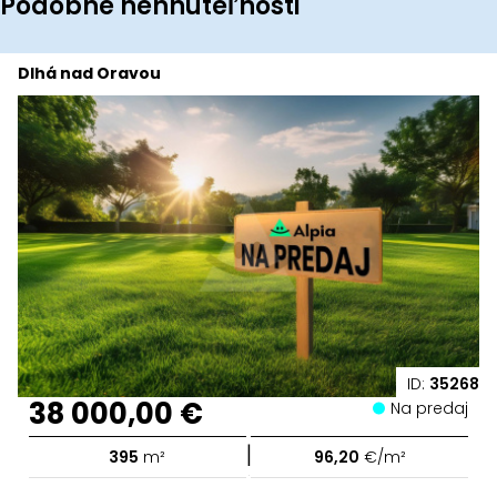
Podobné nehnuteľnosti
Dlhá nad Oravou
ID:
35268
38 000,00 €
Na predaj
|
395
m²
96,20
€/m²