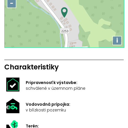
−
i
Charakteristiky
Pripravenosť k výstavbe:
schválené v územnom pláne
Vodovodná prípojka:
v blízkosti pozemku
Terén: