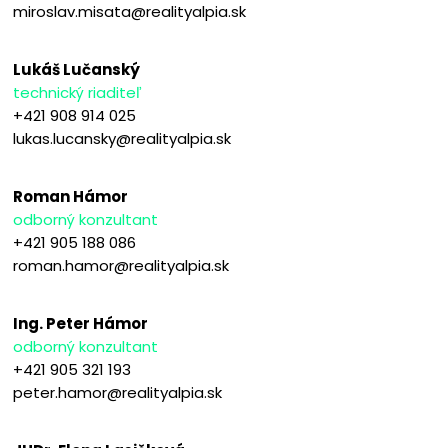
miroslav.misata@realityalpia.sk
Lukáš Lučanský
technický riaditeľ
+421 908 914 025
lukas.lucansky@realityalpia.sk
Roman Hámor
odborný konzultant
+421 905 188 086
roman.hamor@realityalpia.sk
Ing. Peter Hámor
odborný konzultant
+421 905 321 193
peter.hamor@realityalpia.sk