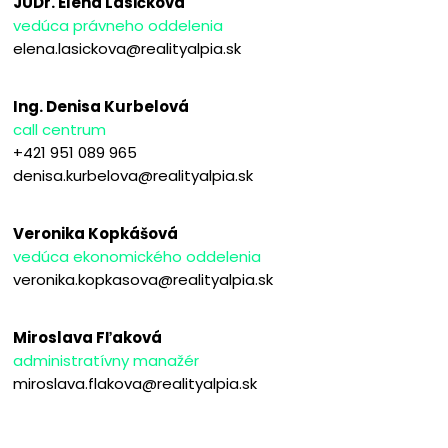
JUDr. Elena Lasičková
vedúca právneho oddelenia
elena.lasickova@realityalpia.sk
Ing. Denisa Kurbelová
call centrum
+421 951 089 965
denisa.kurbelova@realityalpia.sk
Veronika Kopkášová
vedúca ekonomického oddelenia
veronika.kopkasova@realityalpia.sk
Miroslava Fľaková
administratívny manažér
miroslava.flakova@realityalpia.sk