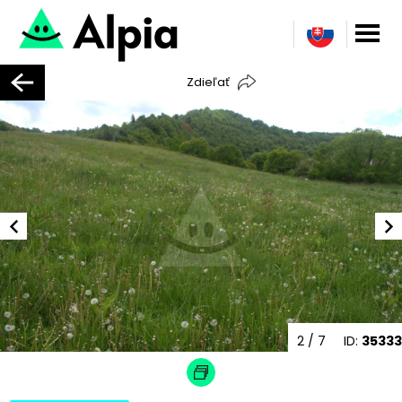
Zdieľať
2
/ 7
ID:
35333