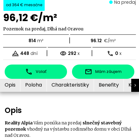
Na predaj
od
364 €
mesačne
96,12 €/m²
Pozemok na predaj, Dlhá nad Oravou
|
814
m²
96.12
€/m²
|
|
448
dní
292
x
0
x
Volať
Mám záujem
Opis
Poloha
Charakteristiky
Benefity
Kon
Opis
Reality Alpia
Vám ponúka na predaj
slnečný stavebný
pozemok
vhodný na výstavbu rodinného domu v obci Dlhá
nad Oravou.