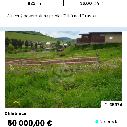
|
823
m²
96,00
€/m²
Slnečný pozemok na predaj, Dlhá nad Oravou
ID:
35374
Chlebnice
50 000,00 €
Na predaj