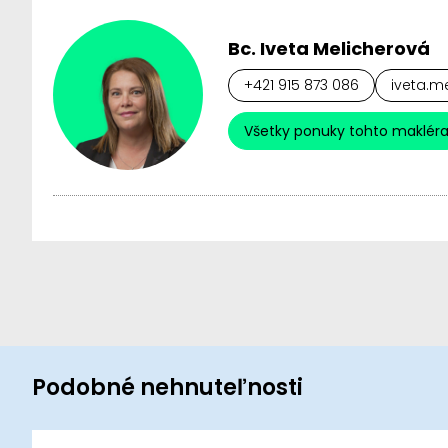
Bc. Iveta Melicherová
+421 915 873 086
iveta.m
Všetky ponuky tohto maklér
Podobné nehnuteľnosti