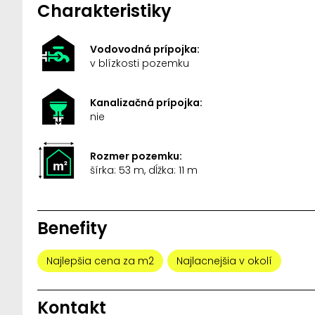
Charakteristiky
Vodovodná prípojka:
v blízkosti pozemku
Kanalizačná prípojka:
nie
Rozmer pozemku:
šírka: 53 m, dĺžka: 11 m
Benefity
Najlepšia cena za m2
Najlacnejšia v okolí
Kontakt