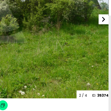
2
/ 4
ID:
35374