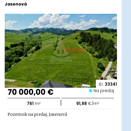
Jasenová
ID:
33341
70 000,00 €
Na predaj
|
761
m²
91,98
€/m²
Pozemok na predaj, Jasenová