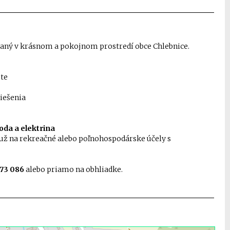
aný v krásnom a pokojnom prostredí obce Chlebnice.
ste
riešenia
oda a elektrina
 už na rekreačné alebo poľnohospodárske účely s
873 086
alebo priamo na obhliadke.