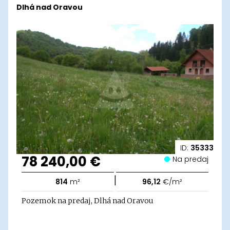
Dlhá nad Oravou
ID:
35333
78 240,00 €
Na predaj
|
814
m²
96,12
€/m²
Pozemok na predaj, Dlhá nad Oravou