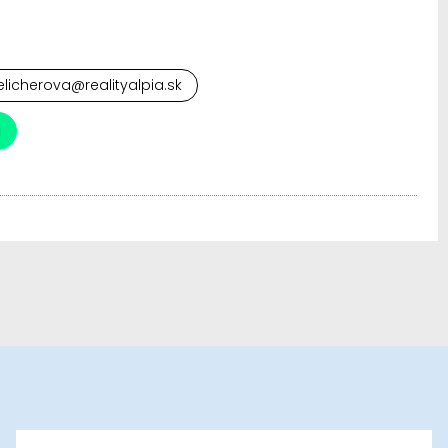
elicherova@realityalpia.sk
a